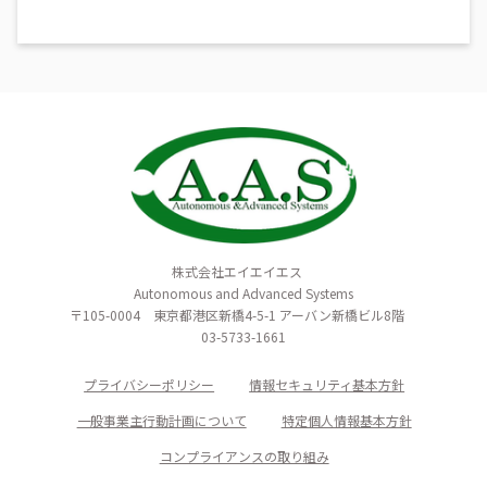
法令等の遵守
当社は、個人情報の取扱いに関する法令、国が定め
るガイドライン、その他規範を遵守します。
個人情報の安全対策
当社は、個人情報への不正アクセス、個人情報の紛
失、破壊、改ざん、漏えい等のリスクに対して合理
株式会社エイエイエス
的な安全対策及び是正措置を講じます。
Autonomous and Advanced Systems
〒105-0004 東京都港区新橋4-5-1 アーバン新橋ビル8階
03-5733-1661
個人情報の苦情・相談への対応
プライバシーポリシー
情報セキュリティ基本方針
当社は、個人情報の正確性及び安全性を確保する為
に、セキュリティ対策をはじめとする安全対策を実
一般事業主行動計画について
特定個人情報基本方針
施し、個人情報の苦情や相談に関して、総務部に窓
コンプライアンスの取り組み
口を設け、適切かつ迅速に対応し、問題の解決を図
るように努めます。