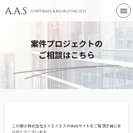
Category
案件プロジェクトの
ビジネス＆ニュース
A.A.Sについて
Business & News
About A.A.S
ご相談はこちら
仕事と働く人
サステナビリティ
Job & Works
SDGs
Tag List
すべて
会社情報
コンプライアンス・CSR
社員インタビュー
エンジニアの仕事
総務の仕事
制度・文化
この度は株式会社エイエイエスのWebサイトをご覧頂き誠にあ
りがとうございます。