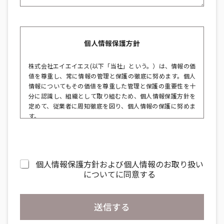
個人情報保護方針
株式会社エイエイエス(以下「当社」という。）は、情報の価
値を尊重し、常に情報の管理と保護の徹底に努めます。個人
情報についてもその価値を尊重した管理と保護の重要性を十
分に認識し、組織として取り組むため、個人情報保護方針を
定めて、従業者に周知徹底を図り、個人情報の保護に努めま
す。
個人情報の取得および利用
個人情報保護方針に同意
個人情報保護方針および個人情報のお取り扱い
必須
当社は、事業遂行のために必要な範囲内で利用目的
についてに同意する
を明確に定め、個人情報の取得、利用、保管、提
供、削除・廃棄に際しては所定の規程・規則を遵守
し、取得した個人情報は利用目的の範囲内でのみ利
送信する
用し、目的外利用を行わないための措置を講じま
す。