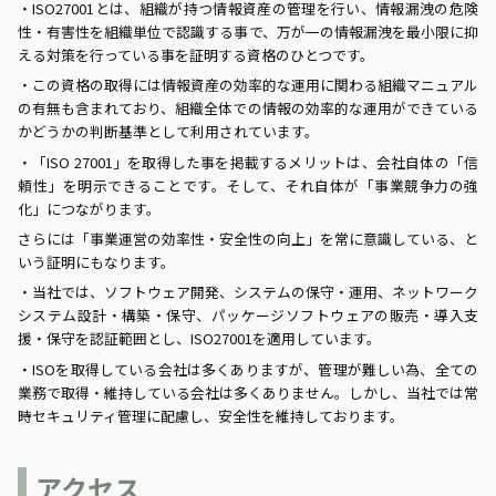
・ISO27001とは、組織が持つ情報資産の管理を行い、情報漏洩の危険
性・有害性を組織単位で認識する事で、万が一の情報漏洩を最小限に抑
える対策を行っている事を証明する資格のひとつです。
・この資格の取得には情報資産の効率的な運用に関わる組織マニュアル
の有無も含まれており、組織全体での情報の効率的な運用ができている
かどうかの判断基準として利用されています。
・「ISO 27001」を取得した事を掲載するメリットは、会社自体の「信
頼性」を明示できることです。そして、それ自体が「事業競争力の強
化」につながります。
さらには「事業運営の効率性・安全性の向上」を常に意識している、と
いう証明にもなります。
・当社では、ソフトウェア開発、システムの保守・運用、ネットワーク
システム設計・構築・保守、パッケージソフトウェアの販売・導入支
援・保守を認証範囲とし、ISO27001を適用しています。
・ISOを取得している会社は多くありますが、管理が難しい為、全ての
業務で取得・維持している会社は多くありません。しかし、当社では常
時セキュリティ管理に配慮し、安全性を維持しております。
アクセス