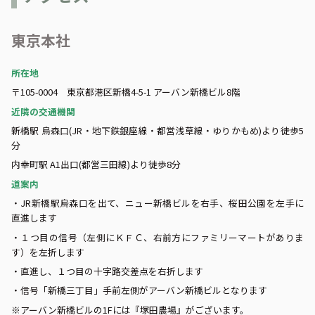
東京本社
所在地
〒105-0004 東京都港区新橋4-5-1 アーバン新橋ビル8階
近隣の交通機関
新橋駅 烏森口(JR・地下鉄銀座線・都営浅草線・ゆりかもめ)より徒歩5
分
内幸町駅 A1出口(都営三田線)より徒歩8分
道案内
・JR新橋駅烏森口を出て、ニュー新橋ビルを右手、桜田公園を左手に
直進します
・１つ目の信号（左側にＫＦＣ、右前方にファミリーマートがありま
す）を左折します
・直進し、１つ目の十字路交差点を右折します
・信号「新橋三丁目」手前左側がアーバン新橋ビルとなります
※アーバン新橋ビルの1Fには『塚田農場』がございます。