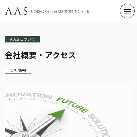
Category
A.A.Sについて
ビジネス＆ニュース
A.A.Sについて
会社概要・アクセス
Business & News
About A.A.S
仕事と働く人
サステナビリティ
会社情報
Job & Works
SDGs
Tag List
すべて
会社情報
コンプライアンス・CSR
社員インタビュー
エンジニアの仕事
総務の仕事
制度・文化