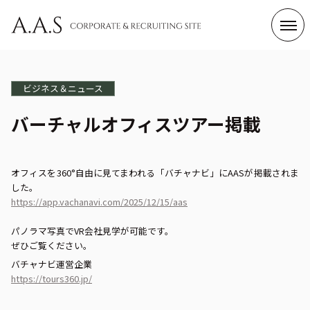
Category
ビジネス＆ニュース
ビジネス＆ニュース
A.A.Sについて
バーチャルオフィスツアー掲載
Business & News
About A.A.S
仕事と働く人
サステナビリティ
Job & Works
SDGs
オフィスを360°自由に見てまわれる「バチャナビ」にAASが掲載されま
した。
https://app.vachanavi.com/2025/12/15/aas
Tag List
パノラマ写真でVR会社見学が可能です。
ぜひご覧ください。
すべて
会社情報
コンプライアンス・CSR
バチャナビ運営企業
社員インタビュー
エンジニアの仕事
総務の仕事
https://tours360.jp/
制度・文化