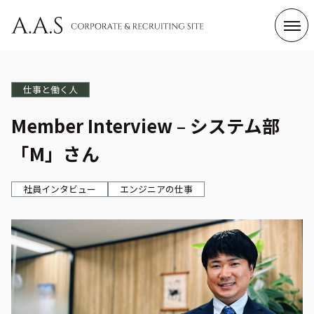
Category
仕事と働く人
ビジネス＆ニュース
A.A.Sについて
Member Interview – システム部
Business & News
About A.A.S
「M」さん
仕事と働く人
サステナビリティ
Job & Works
SDGs
社員インタビュー
エンジニアの仕事
Tag List
すべて
会社情報
コンプライアンス・CSR
社員インタビュー
エンジニアの仕事
総務の仕事
制度・文化